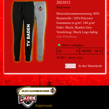
2021013
Bodywear
Materialzusammensetzung: 80%
Baumwolle / 20% Polyester
Grammatur in g/m²: 240 g/m²
Farbe: Black, Heather Grey
Veredelung: Druck Logo farbig
oder Schriftzug
Sofort verfügbar
30.00 €
(MwSt. Inkl.)
In den Warenkorb
0.00 €
Impressum