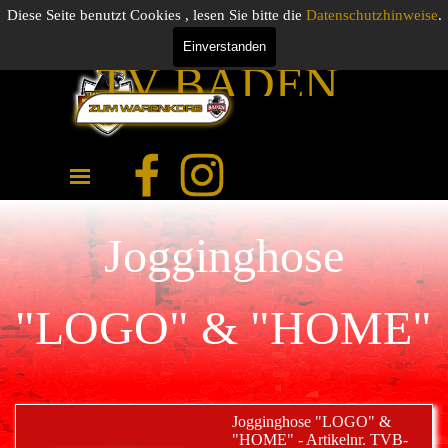
Direkt zum Seiteninhalt
UNSER
Diese Seite benutzt Cookies , lesen Sie bitte die
Datenschutzhinweise
.
Einverstanden
TV BADEN
0.00 €
JETZT
Menü überspringen
ZUGREIFEN !
Jogginghose
"LOGO" & "HOME"
Jogginghose "LOGO" &
"HOME" - Artikelnr. TVB-